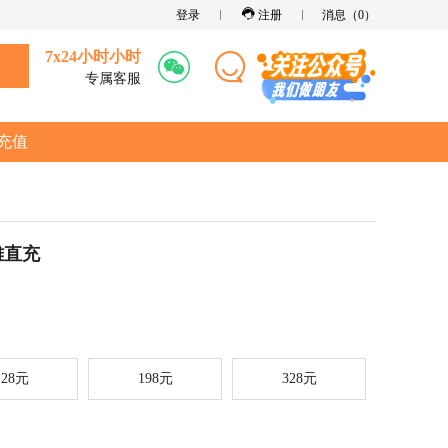
登录
注册
消息（
0
）
7x24小时小时
专属客服
充值
雄直充
128元
198元
328元