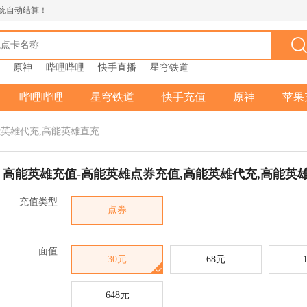
统自动结算！
原神
哔哩哔哩
快手直播
星穹铁道
哔哩哔哩
星穹铁道
快手充值
原神
苹果
能英雄代充,高能英雄直充
高能英雄充值-高能英雄点券充值,高能英雄代充,高能英
充值类型
点券
面值
30元
68元
648元