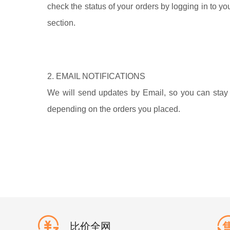
check the status of your orders by logging in to y
section.
2. EMAIL NOTIFICATIONS
We will send updates by Email, so you can stay 
depending on the orders you placed.
比价全网