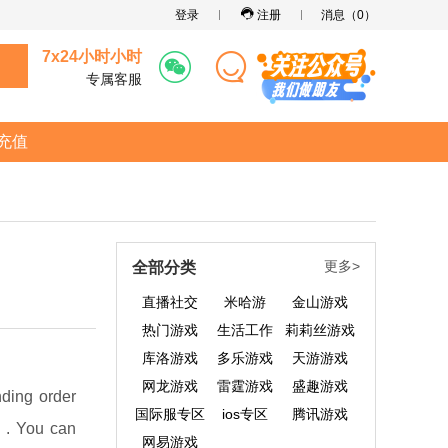
登录
注册
消息（
0
）
7x24小时小时
专属客服
充值
更多>
全部分类
直播社交
米哈游
金山游戏
热门游戏
生活工作
莉莉丝游戏
库洛游戏
多乐游戏
天游游戏
网龙游戏
雷霆游戏
盛趣游戏
nding order
国际服专区
ios专区
腾讯游戏
d . You can
网易游戏