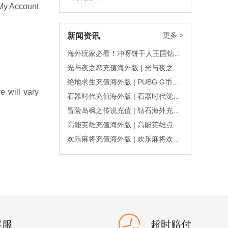
 My Account
更多 >
新闻资讯
海外玩家必看！冲呀饼干人王国钻石怎么充？安全秒到攻略
光与夜之恋充值海外版 | 光与夜之恋北极星海外充值秒到
绝地求生充值海外版 | PUBG G币海外充值账秒到
e will vary
石器时代充值海外版 | 石器时代觉醒珍珠海外充值秒到
冒险岛枫之传说充值 | 钻石海外充值秒到账
高能英雄充值海外版 | 高能英雄点券海外充值秒到账
欢乐麻将充值海外版 | 欢乐麻将欢乐豆海外充值秒到
客服
超时赔付