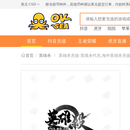
美元
USD
除当前币种外，其他币种请以美元提交订单，付款时系
USD
AUD
NZD
抖音
虎牙
陌陌
苹果
首页
抖音充值
王者荣耀
虎牙直播
首页
/
英雄杀
/
英雄杀充值-英雄杀代充,海外英雄杀充