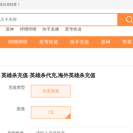
统自动结算！
原神
哔哩哔哩
快手直播
星穹铁道
哔哩哔哩
星穹铁道
快手充值
原神
苹果
值
英雄杀充值-英雄杀代充,海外英雄杀充值
充值类型
任意面值
面值
1元