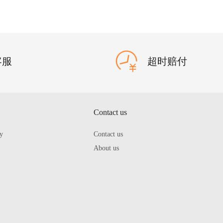
客服
超时赔付
Contact us
cy
Contact us
About us